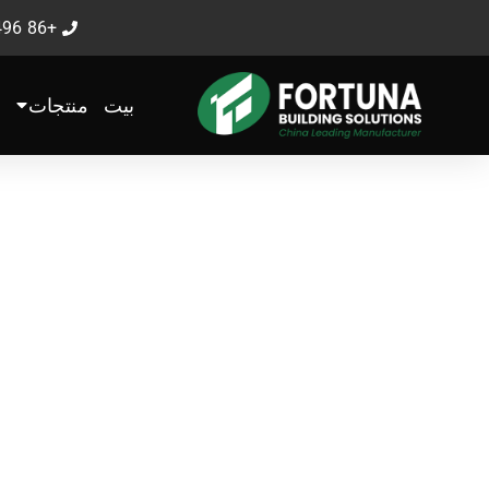
خطي
+86 199-5394-9496
لى
لمحتوى
بيت
منتجات
الصين