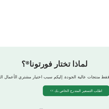
لماذا تختار فورتونا®؟
نتجات عالية الجودة. إليكم سبب اختيار مشتري الأعمال التجارية (B2B) حول الع
اطلب التسعير المتدرج الخاص بك >>
الخشب الرقائقي ذو الو