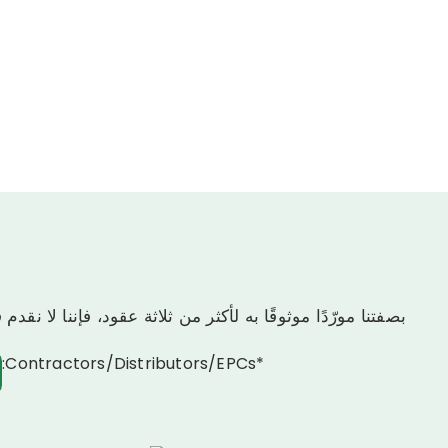
بصفتنا مورّدًا موثوقًا به لأكثر من ثلاثة عقود، فإننا لا نقدم فقط م
*Contractors/Distributors/EPCs:
فيلم 