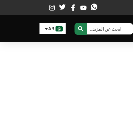
EN
ES
AR
FR
لخشب