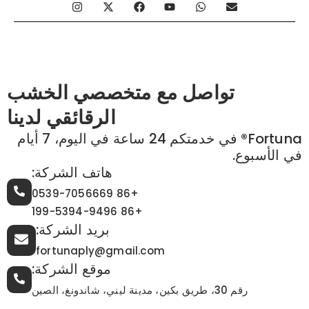
I
X
F
Y
W
E
n
-
a
o
h
n
s
t
c
u
a
v
t
w
e
t
t
e
a
i
b
u
s
l
g
t
o
b
a
o
r
t
o
e
p
p
a
e
k
p
e
تواصل مع متخصصي الخشب
m
r
الرقائقي لدينا
Fortuna® في خدمتكم 24 ساعة في اليوم، 7 أيام
في الأسبوع.
هاتف الشركة:
+86 0539-7056669
+86 199-5394-9496
بريد الشركة:
fortunaply@gmail.com
موقع الشركة:
رقم 30، طريق بكين، مدينة ليني، شاندونغ، الصين