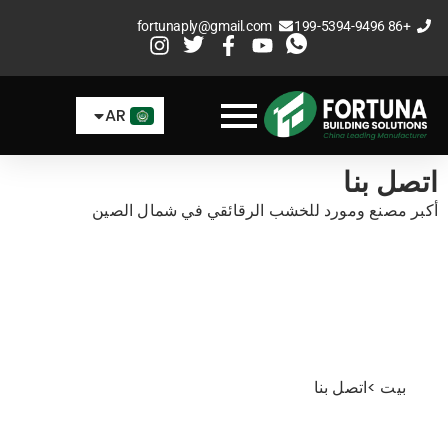
خطي
fortunaply@gmail.com
+86 199-5394-9496
لى
EN
لمحتوى
ES
AR
FR
اتصل بنا
أكبر مصنع ومورد للخشب الرقائقي في شمال الصين
بيت
>
اتصل بنا