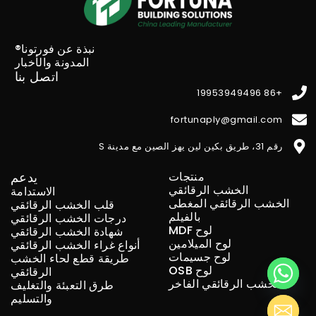
نبذة عن فورتونا®
المدونة والأخبار
اتصل بنا
+86 19953949496
fortunaply@gmail.com
رقم 31، طريق بكين لين يهز الصين مع مدينة S
منتجات
يدعم
الخشب الرقائقي
الاستدامة
الخشب الرقائقي المغطى
قلب الخشب الرقائقي
بالفيلم
درجات الخشب الرقائقي
لوح MDF
شهادة الخشب الرقائقي
لوح الميلامين
أنواع غراء الخشب الرقائقي
لوح جسيمات
طريقة قطع لحاء الخشب
لوح OSB
الرقائقي
الخشب الرقائقي الفاخر
طرق التعبئة والتغليف
والتسليم