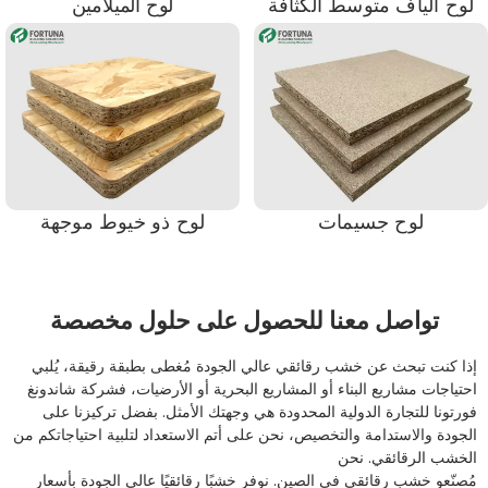
لوح ألياف متوسط ​​الكثافة
لوح الميلامين
لوح جسيمات
لوح ذو خيوط موجهة
تواصل معنا للحصول على حلول مخصصة
إذا كنت تبحث عن خشب رقائقي عالي الجودة مُغطى بطبقة رقيقة، يُلبي
احتياجات مشاريع البناء أو المشاريع البحرية أو الأرضيات، فشركة شاندونغ
فورتونا للتجارة الدولية المحدودة هي وجهتك الأمثل. بفضل تركيزنا على
الجودة والاستدامة والتخصيص، نحن على أتم الاستعداد لتلبية احتياجاتكم من
الخشب الرقائقي. نحن
مُصنّعو خشب رقائقي في الصين. نوفر خشبًا رقائقيًا عالي الجودة بأسعار