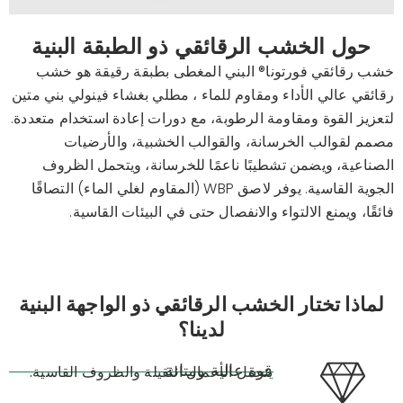
حول الخشب الرقائقي ذو الطبقة البنية
خشب رقائقي
فورتونا®
البني المغطى بطبقة رقيقة هو خشب
رقائقي عالي الأداء
ومقاوم للماء
، مطلي بغشاء فينولي بني متين
لتعزيز القوة ومقاومة الرطوبة، مع دورات إعادة استخدام متعددة.
مصمم لقوالب الخرسانة، والقوالب الخشبية، والأرضيات
الصناعية، ويضمن تشطيبًا ناعمًا للخرسانة، ويتحمل الظروف
الجوية القاسية. يوفر لاصق WBP (المقاوم لغلي الماء) التصاقًا
فائقًا، ويمنع الالتواء والانفصال حتى في البيئات القاسية.
لماذا تختار الخشب الرقائقي ذو الواجهة البنية
لدينا؟
قوة عالية ومتانة
يتحمل الأحمال الثقيلة والظروف القاسية.