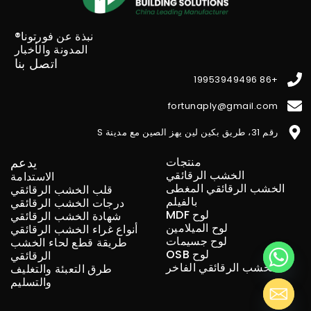
نبذة عن فورتونا®
المدونة والأخبار
اتصل بنا
+86 19953949496
fortunaply@gmail.com
رقم 31، طريق بكين لين يهز الصين مع مدينة S
منتجات
يدعم
الخشب الرقائقي
الاستدامة
الخشب الرقائقي المغطى
قلب الخشب الرقائقي
بالفيلم
درجات الخشب الرقائقي
لوح MDF
شهادة الخشب الرقائقي
لوح الميلامين
أنواع غراء الخشب الرقائقي
لوح جسيمات
طريقة قطع لحاء الخشب
لوح OSB
الرقائقي
الخشب الرقائقي الفاخر
طرق التعبئة والتغليف
والتسليم