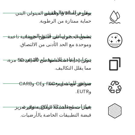
مقاوم للماء والطقس
يوفر غراء WBP والفيلم الفينولي البني
حماية ممتازة من الرطوبة.
تشطيب خرساني فائق الجودة
يضمن الحصول على أسطح خرسانية ناعمة
وموحدة مع الحد الأدنى من الالتصاق.
دورات إعادة الاستخدام المتعددة
يمكن إعادة استخدامها من 30 إلى 50 مرة،
مما يقلل التكاليف.
صديق للبيئة ومعتمد
متوافق مع معايير FSC وCE وCARB
وEUTR.
خيارات مضادة للانزلاق متوفرة
يعمل سطح الشبكة السلكية على تعزيز
قبضة التطبيقات الخاصة بالأرضيات.