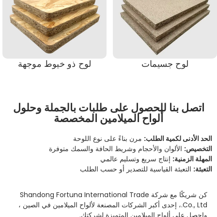
لوح جسيمات
لوح ذو خيوط موجهة
اتصل بنا للحصول على طلبات بالجملة وحلول
ألواح الميلامين المخصصة
الحد الأدنى لكمية الطلب:
مرن بناءً على نوع اللوحة
التخصيص:
الألوان والأحجام وشريط الحافة والسمك متوفرة
المهلة الزمنية:
إنتاج سريع وتسليم عالمي
التعبئة:
التعبئة القياسية للتصدير أو حسب الطلب
كن شريكًا مع شركة Shandong Fortuna International Trade
Co., Ltd.، إحدى أكبر
الشركات المصنعة لألواح الميلامين
في الصين ،
واحصل على
ألواح الميلامين
المتميزة لشركتك.