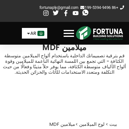
خطي
fortunaply@gmail.com
+86 199-5394-9496
لى
EN
لمحتوى
ES
AR
FR
ميلامين MDF
قم بترقية تصميماتك الداخلية باستخدام ألواح الميلامين متوسطة
الكثافة - التي تجمع بين اللمسة النهائية الناعمة للميلامين وقوة
ألواح الألياف متوسطة الكثافة، مما يوفر حلاً متينًا وفعالًا من حيث
التكلفة ومتعدد الاستخدامات للأثاث والخزائن الحديثة.
بيت
>
لوح الميلامين
>
ميلامين MDF