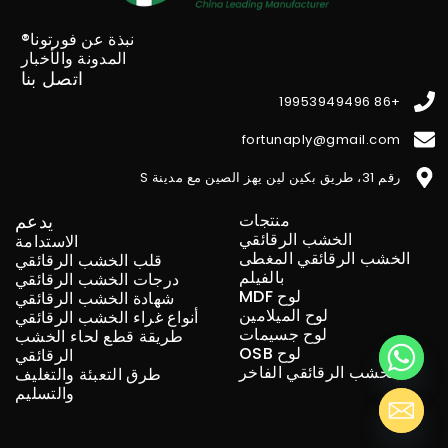
نبذة عن فورتونا®
المدونة والأخبار
اتصل بنا
+86 19953949496
fortunaply@gmail.com
رقم 31، طريق بكين لين يهز الصين مع مدينة S
منتجات
يدعم
الخشب الرقائقي
الاستدامة
الخشب الرقائقي المغطى
قلب الخشب الرقائقي
بالفيلم
درجات الخشب الرقائقي
لوح MDF
شهادة الخشب الرقائقي
لوح الميلامين
أنواع غراء الخشب الرقائقي
لوح جسيمات
طريقة قطع لحاء الخشب
لوح OSB
الرقائقي
الخشب الرقائقي الفاخر
طرق التعبئة والتغليف
والتسليم