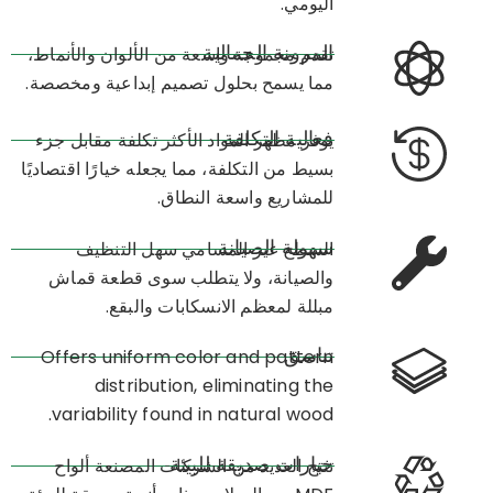
اليومي.
المرونة الجمالية
تقدم مجموعة واسعة من الألوان والأنماط،
مما يسمح بحلول تصميم إبداعية ومخصصة.
فعالية التكلفة
يوفر مظهر المواد الأكثر تكلفة مقابل جزء
بسيط من التكلفة، مما يجعله خيارًا اقتصاديًا
للمشاريع واسعة النطاق.
سهولة الصيانة
السطح غير المسامي سهل التنظيف
والصيانة، ولا يتطلب سوى قطعة قماش
مبللة لمعظم الانسكابات والبقع.
تناسق
Offers uniform color and pattern
distribution, eliminating the
variability found in natural wood.​
خيارات صديقة للبيئة
تنتج العديد من الشركات المصنعة ألواح