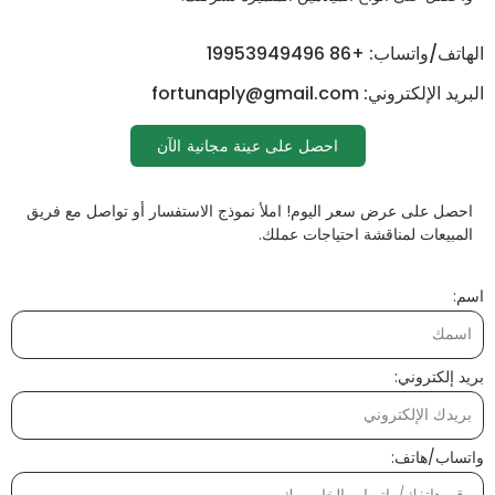
الهاتف/واتساب: +86 19953949496
البريد الإلكتروني: fortunaply@gmail.com
احصل على عينة مجانية الآن
احصل على عرض سعر اليوم! املأ نموذج الاستفسار أو تواصل مع فريق
المبيعات لمناقشة احتياجات عملك.
اسم:
بريد إلكتروني:
واتساب/هاتف: