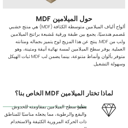
حول الميلامين MDF
ألواح ألياف الميلامين متوسطة الكثافة (MDF) هي منتج خشبي
مُصمم هندسيًا، يجمع بين طبقة ورقية مُشبعة براتنج الميلامين
ولب من MDF. ينتج عن هذا المزيج لوح يتميز بجماله ومتانته
العملية. يوفر سطح الميلامين لمسة نهائية أنيقة ومتينة، وهو
متوفر بألوان وأنماط متنوعة، بينما يضمن لب MDF ثبات الهيكل
وسهولة التشغيل.
لماذا تختار الميلامين MDF الخاص بنا؟
متانة
يتميز سطح الميلامين بمقاومته للخدوش
والبقع والرطوبة، مما يجعله مناسبًا للمناطق
ذات الحركة المرورية الكثيفة والاستخدام