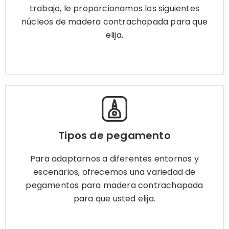
elija.
trabajo, le proporcionamos los siguientes
núcleos de madera contrachapada para que
elija.
Más información
Tipos de pegamento
Para adaptarnos a diferentes entornos y
Tipos de pegamento
escenarios, ofrecemos una variedad de
pegamentos para madera contrachapada
Para adaptarnos a diferentes entornos y
para que usted elija.
escenarios, ofrecemos una variedad de
pegamentos para madera contrachapada
para que usted elija.
Más información