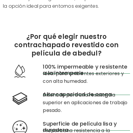
la opción ideal para entornos exigentes.
¿Por qué elegir nuestro
contrachapado revestido con
película de abedul?
100% impermeable y resistente
a la intemperie
Ideal para ambientes exteriores y
con alta humedad.
Alta capacidad de carga
Diseñado para una resistencia
superior en aplicaciones de trabajo
pesado.
Superficie de película lisa y
duradera
Proporciona resistencia a la