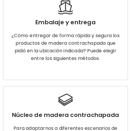
Embalaje y entrega
¿Cómo entregar de forma rápida y segura los
Embalaje y entrega
productos de madera contrachapada que pidió
en la ubicación indicada? Puede elegir entre los
¿Cómo entregar de forma rápida y segura los
siguientes métodos.
productos de madera contrachapada que
pidió en la ubicación indicada? Puede elegir
entre los siguientes métodos.
Más información
Núcleo de madera contrachapada
Para adaptarnos a diferentes escenarios de
Núcleo de madera contrachapada
trabajo, le proporcionamos los siguientes
núcleos de madera contrachapada para que
Para adaptarnos a diferentes escenarios de