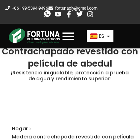
Ir
+86 199-5394-9496
fortunaply@gmail.com
al
EN
contenido
FR
ES
AR
Contrachapado revestido con
película de abedul
¡Resistencia inigualable, protección a prueba
de agua y rendimiento superior!
Hogar
>
Madera contrachapada revestida con película