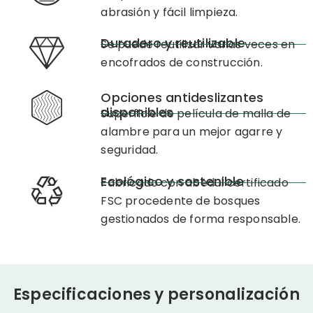
abrasión y fácil limpieza.
Duradero y reutilizable
Se puede reutilizar varias veces en
encofrados de construcción.
Opciones antideslizantes
disponibles
Superficie de película de malla de
alambre para un mejor agarre y
seguridad.
Ecológico y sostenible
Fabricado con abedul certificado
FSC procedente de bosques
gestionados de forma responsable.
Especificaciones y personalización