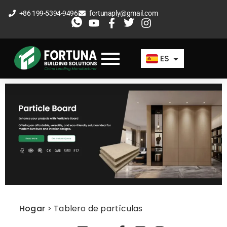
Ir
+86 199-5394-9496
fortunaply@gmail.com
al
EN
contenido
FR
ES
AR
Hogar
>
Tablero de partículas