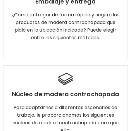
Embalaje y entrega
productos de madera contrachapada que pidió
en la ubicación indicada? Puede elegir entre los
¿Cómo entregar de forma rápida y segura los
siguientes métodos.
productos de madera contrachapada que
pidió en la ubicación indicada? Puede elegir
entre los siguientes métodos.
Más información
Núcleo de madera contrachapada
Para adaptarnos a diferentes escenarios de
Núcleo de madera contrachapada
trabajo, le proporcionamos los siguientes
núcleos de madera contrachapada para que
Para adaptarnos a diferentes escenarios de
elija.
trabajo, le proporcionamos los siguientes
núcleos de madera contrachapada para que
elija.