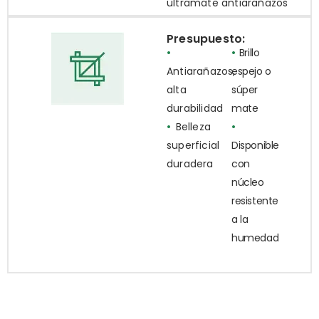
ultramate antiarañazos
Presupuesto:
•
•
Brillo
Antiarañazos,
espejo o
alta
súper
durabilidad
mate
•
Belleza
•
superficial
Disponible
duradera
con
núcleo
resistente
a la
humedad