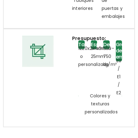
Tabiques
de
interiores
puertas y
embalajes
Presupuesto:
Tamaño
Espesor
Densidad
Grado
1220x2440mm
9mm–
650–
de
o
25mm
750
emisión
E0
personalizado
kg/m³
/
E1
/
E2
Colores y
texturas
personalizados