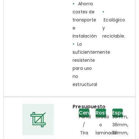
•
Ahorra
costes de
•
transporte
Ecológico
e
y
instalación
reciclable.
•
Lo
suficientemente
resistente
para uso
no
estructural
Presupuesto
Centro
Rostro
Espesor
Panal
Crudo
33mm,
/
o
36mm,
Tira
laminado
38mm,