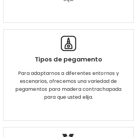
Más información
Tipos de pegamento
Para adaptarnos a diferentes entornos y
Tipos de pegamento
escenarios, ofrecemos una variedad de
pegamentos para madera contrachapada
Para adaptarnos a diferentes entornos y
para que usted elija.
escenarios, ofrecemos una variedad de
pegamentos para madera contrachapada
para que usted elija.
Más información