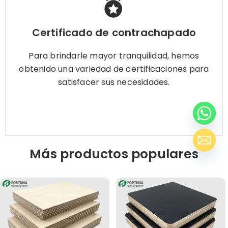
Certificado de contrachapado
Certificado de contrachapado
Para brindarle mayor tranquilidad, hemos
obtenido una variedad de certificaciones para
Para brindarle mayor tranquilidad, hemos
satisfacer sus necesidades.
obtenido una variedad de certificaciones para
satisfacer sus necesidades.
Más información
Más productos populares