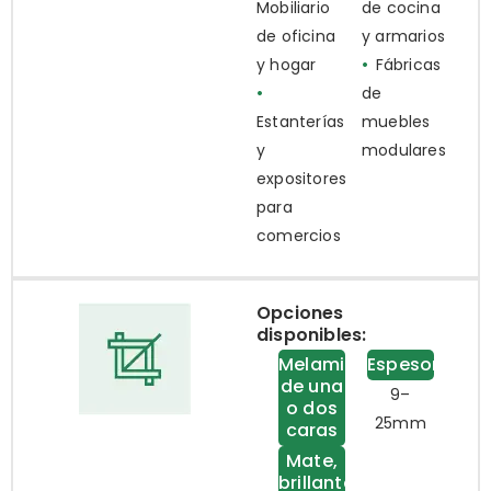
Mobiliario
de cocina
de oficina
y armarios
y hogar
•
Fábricas
•
de
Estanterías
muebles
y
modulares
expositores
para
comercios
Opciones
disponibles:
Melamina
Espesor
de una
9–
o dos
25mm
caras
Mate,
brillante,