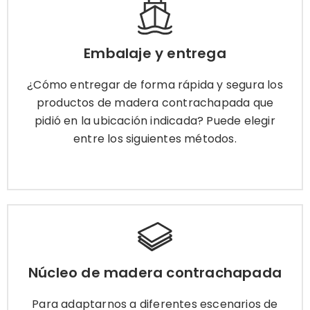
Embalaje y entrega
¿Cómo entregar de forma rápida y segura los
Embalaje y entrega
productos de madera contrachapada que pidió
en la ubicación indicada? Puede elegir entre los
¿Cómo entregar de forma rápida y segura los
siguientes métodos.
productos de madera contrachapada que
pidió en la ubicación indicada? Puede elegir
entre los siguientes métodos.
Más información
Núcleo de madera contrachapada
Para adaptarnos a diferentes escenarios de
Núcleo de madera contrachapada
trabajo, le proporcionamos los siguientes
núcleos de madera contrachapada para que
Para adaptarnos a diferentes escenarios de