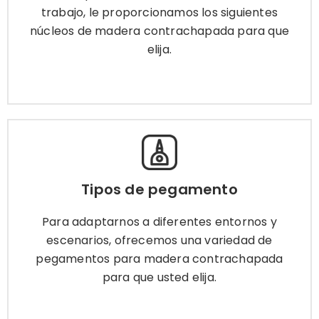
elija.
trabajo, le proporcionamos los siguientes
núcleos de madera contrachapada para que
elija.
Más información
Tipos de pegamento
Para adaptarnos a diferentes entornos y
Tipos de pegamento
escenarios, ofrecemos una variedad de
pegamentos para madera contrachapada
Para adaptarnos a diferentes entornos y
para que usted elija.
escenarios, ofrecemos una variedad de
pegamentos para madera contrachapada
para que usted elija.
Más información