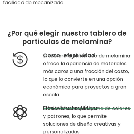
facilidad de mecanizado.
¿Por qué elegir nuestro tablero de
partículas de melamina?
Costo-efectividad
El tablero aglomerado de melamina
ofrece la apariencia de materiales
más caros a una fracción del costo,
lo que lo convierte en una opción
económica para proyectos a gran
escala.
Flexibilidad estética
Ofrece una amplia gama de colores
y patrones, lo que permite
soluciones de diseño creativas y
personalizadas.