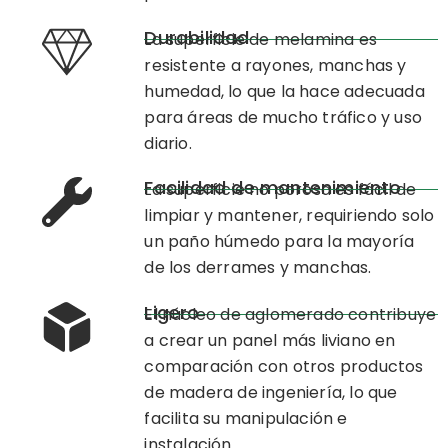
Durabilidad
La superficie de melamina es
resistente a rayones, manchas y
humedad, lo que la hace adecuada
para áreas de mucho tráfico y uso
diario.
Facilidad de mantenimiento
La superficie no porosa es fácil de
limpiar y mantener, requiriendo solo
un paño húmedo para la mayoría
de los derrames y manchas.
Ligero
El núcleo de aglomerado contribuye
a crear un panel más liviano en
comparación con otros productos
de madera de ingeniería, lo que
facilita su manipulación e
instalación.