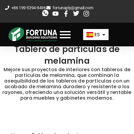
Ir
+86 199-5394-9496
fortunaply@gmail.com
al
EN
contenido
FR
ES
AR
Tablero de partículas de
melamina
Mejore sus proyectos de interiores con tableros de
partículas de melamina, que combinan la
asequibilidad de los tableros de partículas con un
acabado de melamina duradero y resistente a los
rayones, ofreciendo una solución versátil y rentable
para muebles y gabinetes modernos.