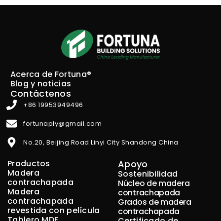
Acerca de Fortuna®
Blog y noticias
Contáctenos
+86 19953949496
fortunaply@gmail.com
No.20, Beijing Road Linyi City Shandong China
Productos
Apoyo
Madera
Sostenibilidad
contrachapada
Núcleo de madera
Madera
contrachapada
contrachapada
Grados de madera
revestida con película
contrachapada
Tablero MDF
Certificado de