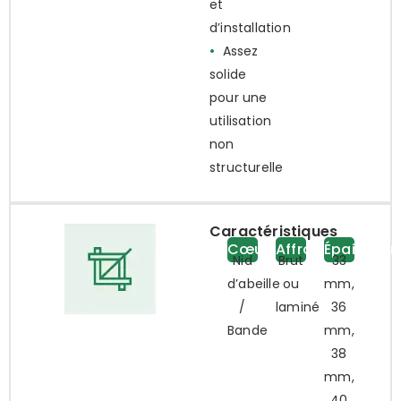
et
d’installation
•
Assez
solide
pour une
utilisation
non
structurelle
Caractéristiques
Cœur
Affronter
Épaisseur
Nid
Brut
33
d’abeille
ou
mm,
/
laminé
36
Bande
mm,
38
mm,
40