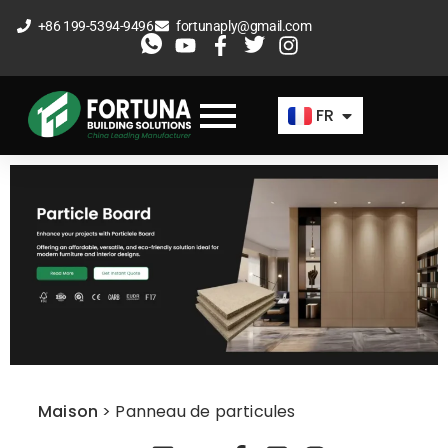
Aller
+86 199-5394-9496
fortunaply@gmail.com
au
EN
contenu
ES
FR
AR
Maison
>
Panneau de particules