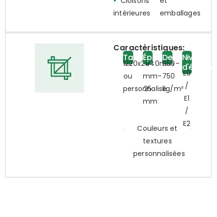
•
Cloisons
et
intérieures
emballages
Caractéristiques:
Taille
Épaisseur
Densité
Niveau
1220x2440mm
9
650–
d'émissio
E0
ou
mm–
750
/
personnalisé
25
kg/m³
E1
mm
/
E2
Couleurs et
textures
personnalisées