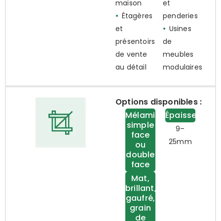
maison
et
•
Étagères
penderies
et
•
Usines
présentoirs
de
de vente
meubles
au détail
modulaires
Options disponibles :
Mélamine
Épaisseur
simple
9–
face
25mm
ou
double
face
Mat,
brillant,
gaufré,
grain
de