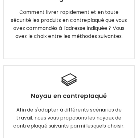
sécurité les produits en contreplaqué que vous
avez commandés à l'adresse indiquée ? Vous
Comment livrer rapidement et en toute
avez le choix entre les méthodes suivantes.
sécurité les produits en contreplaqué que vous
avez commandés à l'adresse indiquée ? Vous
avez le choix entre les méthodes suivantes.
Apprendre encore plus
Noyau en contreplaqué
Noyau en contreplaqué
Afin de s'adapter à différents scénarios de
travail, nous vous proposons les noyaux de
Afin de s'adapter à différents scénarios de
contreplaqué suivants parmi lesquels choisir.
travail, nous vous proposons les noyaux de
contreplaqué suivants parmi lesquels choisir.
Apprendre encore plus