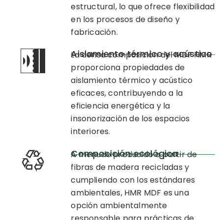
estructural, lo que ofrece flexibilidad
en los procesos de diseño y
fabricación.
Aislamiento térmico y acústico
La densa composición del MDF HMR
proporciona propiedades de
aislamiento térmico y acústico
eficaces, contribuyendo a la
eficiencia energética y la
insonorización de los espacios
interiores.
Composición ecológica
A menudo producido a partir de
fibras de madera recicladas y
cumpliendo con los estándares
ambientales, HMR MDF es una
opción ambientalmente
responsable para prácticas de