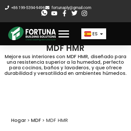
Ir
+86 199-5394-9496
fortunaply@gmail.com
al
EN
contenido
FR
ES
AR
MDF HMR
Mejore sus interiores con MDF HMR, diseñado para
una resistencia superior a la humedad, perfecto
para cocinas, baños y lavaderos, y que ofrece
durabilidad y versatilidad en ambientes húmedos.
Hogar
>
MDF
>
MDF HMR