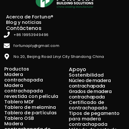
Acerca de Fortuna®
Blog y noticias
Contáctenos
+86 19953949496
fortunaply@gmail.com
No.20, Beijing Road Linyi City Shandong China
Productos
Apoyo
Madera
Sostenibilidad
contrachapada
Núcleo de madera
Madera
contrachapada
contrachapada
Grados de madera
revestida con película
contrachapada
Tablero MDF
Certificado de
Tablero de melamina
contrachapado
Tablero de partículas
Tipos de pegamento
Tablero OSB
para madera
Madera
contrachapada