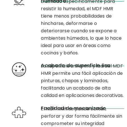
humedad
Diseñado específicamente para
resistir la humedad, el MDF HMR
tiene menos probabilidades de
hincharse, deformarse o
deteriorarse cuando se expone a
ambientes húmedos, lo que lo hace
ideal para usar en áreas como
cocinas y baños.
Acabado de superficie lisa
La superficie uniforme y lisa del MDF
HMR permite una fácil aplicación de
pinturas, chapas y laminados,
facilitando un acabado de alta
calidad en aplicaciones decorativas.
Facilidad de mecanizado
El MDF HMR se puede cortar,
perforar y dar forma fácilmente sin
comprometer su integridad