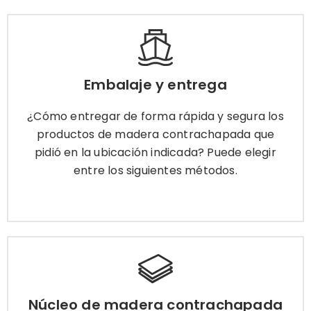
Embalaje y entrega
¿Cómo entregar de forma rápida y segura los
Embalaje y entrega
productos de madera contrachapada que pidió
en la ubicación indicada? Puede elegir entre los
¿Cómo entregar de forma rápida y segura los
siguientes métodos.
productos de madera contrachapada que
pidió en la ubicación indicada? Puede elegir
entre los siguientes métodos.
Más información
Núcleo de madera contrachapada
Para adaptarnos a diferentes escenarios de
Núcleo de madera contrachapada