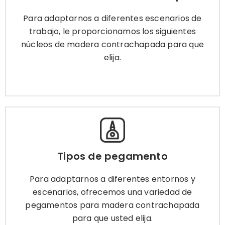
trabajo, le proporcionamos los siguientes
núcleos de madera contrachapada para que
Para adaptarnos a diferentes escenarios de
elija.
trabajo, le proporcionamos los siguientes
núcleos de madera contrachapada para que
elija.
Más información
Tipos de pegamento
Para adaptarnos a diferentes entornos y
Tipos de pegamento
escenarios, ofrecemos una variedad de
pegamentos para madera contrachapada
Para adaptarnos a diferentes entornos y
para que usted elija.
escenarios, ofrecemos una variedad de
pegamentos para madera contrachapada
para que usted elija.
Más información