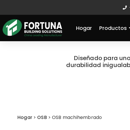
Ir
al
contenido
Hogar
Productos
Diseñado para una 
durabilidad inigualab
Hogar
>
OSB
>
OSB machihembrado