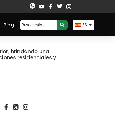
EN
FR
Blog
ES
AR
rior, brindando una
ciones residenciales y