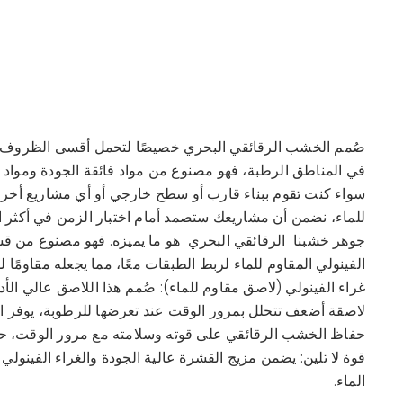
صُمم الخشب الرقائقي البحري
خصيصًا لتحمل أقسى الظروف البي
في المناطق الرطبة، فهو مصنوع من مواد فائقة الجودة ومواد لا
سواء كنت تقوم ببناء قارب أو سطح خارجي أو أي مشاريع أخرى م
للماء، نضمن أن مشاريعك ستصمد أمام اختبار الزمن في أكثر ا
جوهر خشبنا
الرقائقي البحري
هو ما يميزه. فهو مصنوع من قشور
الفينولي المقاوم للماء لربط الطبقات معًا، مما يجعله مقاومًا 
غراء الفينولي (لاصق مقاوم للماء): صُمم هذا اللاصق عالي الأد
لاصقة أضعف تتحلل بمرور الوقت عند تعرضها للرطوبة، يوفر الغ
حفاظ الخشب الرقائقي على قوته وسلامته مع مرور الوقت، حتى
قوة لا تلين: يضمن مزيج القشرة عالية الجودة والغراء الفينو
الماء.