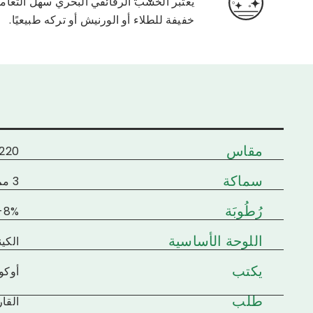
يعتبر الخشب الرقائقي البحري سهل التعام
خفيفة للطلاء أو الورنيش أو تركه طبيعيًا.
مقاس
1220×2440 مم / 1220×2745 مم / 1830×915 مم أو
سماكة
3 مم، 5 مم، 7 مم، 8 مم، 9 مم، 10 مم، 11 مم، 12 مم، 14 مم، 15 مم، 16 مم، 18 مم، 21 مم، 25 مم
رُطُوبَة
8%-12%
اللوحة الأساسية
الكينا
يكتب
أوكوم
طلب
القا