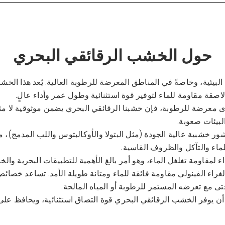
حول الخشب الرقائقي البحري
ئية، وخاصةً في المناطق المعرضة للرطوبة العالية. يُعد هذا الخشب ا
صقة مقاومة للماء لتوفير قوة استثنائية وطول عمر وأداء عالٍ.
عرضة للرطوبة، فإن خشبنا الرقائقي البحري يضمن موثوقية لا مثيل ل
لبيئات صعوبة.
 خشبية عالية الجودة (مثل البتولا والأوكالبتوس واللب المدمج)، مم
للماء والتآكل والظروف القاسية.
اء لمقاومة تغلغل الماء، وهو أمر بالغ الأهمية للتطبيقات البحرية وا
راء الفينولي مقاومة فائقة للماء ومتانة طويلة الأمد. تساعد خصائ
 مع تعرضه المستمر للرطوبة أو المياه المالحة.
لي أن يوفر الخشب الرقائقي البحري قوة التصاق استثنائية، ويحافظ ع