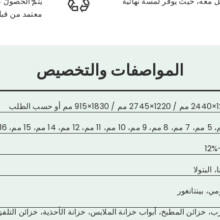
ل معه، حيث يوفر لمسة نهائية
يتم الحصول ع
معتمد من قبل FSC والماير الأ
المواصفات والتخصيص
 حسب الطلب
، البتولا
ي، بينتانغور
رب، خزائن المطبخ، أبواب خزانة الملابس، خزانة الأحذية، خزائن التلفزي