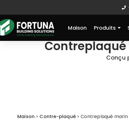
Aller
au
contenu
Maison
Produits
Contreplaqué
Conçu p
Maison
>
Contre-plaqué
>
Contreplaqué marin