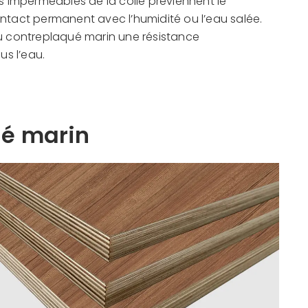
tés imperméables de la colle préviennent le
ntact permanent avec l’humidité ou l’eau salée.
au contreplaqué marin une résistance
us l’eau.
ué marin