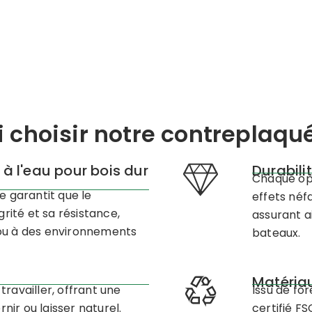
 choisir notre contreplaqu
 à l'eau pour bois dur
Durabili
Chaque opt
ue garantit que le
effets néfa
rité et sa résistance,
assurant a
 ou à des environnements
bateaux.
Matéria
travailler, offrant une
Issu de fo
rnir ou laisser naturel.
certifié F