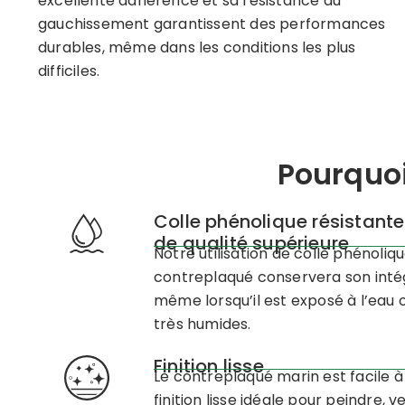
excellente adhérence et sa résistance au
gauchissement garantissent des performances
durables, même dans les conditions les plus
difficiles.
Pourquoi
Colle phénolique résistante
de qualité supérieure
Notre utilisation de colle phénoliq
contreplaqué conservera son intég
même lorsqu’il est exposé à l’eau
très humides.
Finition lisse
Le contreplaqué marin est facile à 
finition lisse idéale pour peindre, ve