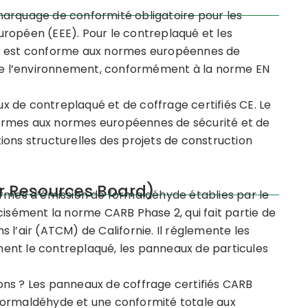
marquage de conformité obligatoire pour les
ropéen (EEE). Pour le contreplaqué et les
it est conforme aux normes européennes de
n de l’environnement, conformément à la norme EN
 de contreplaqué et de coffrage certifiés CE. Le
ormes aux normes européennes de sécurité et de
ions structurelles des projets de construction
ir Resources Board)
ormes d’émission de formaldéhyde établies par le
cisément la norme CARB Phase 2, qui fait partie de
 l’air (ATCM) de Californie. Il réglemente les
ent le contreplaqué, les panneaux de particules
ons ? Les panneaux de coffrage certifiés CARB
formaldéhyde et une conformité totale aux