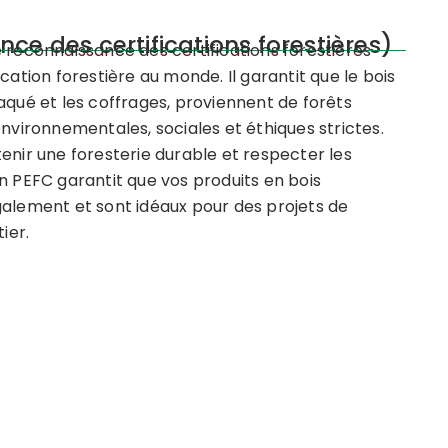
 des certifications forestières)
 reconnaissance des certifications forestières
cation forestière au monde. Il garantit que le bois
aqué et les coffrages, proviennent de forêts
ironnementales, sociales et éthiques strictes.
enir une foresterie durable et respecter les
n PEFC garantit que vos produits en bois
galement et sont idéaux pour des projets de
ier.