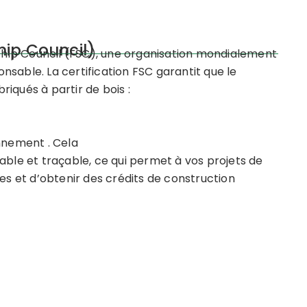
hip Council)
dship Council (FSC), une organisation mondialement
sable. La certification FSC garantit que le
iqués à partir de bois :
onnement . Cela
able et traçable, ce qui permet à vos projets de
 et d’obtenir des crédits de construction