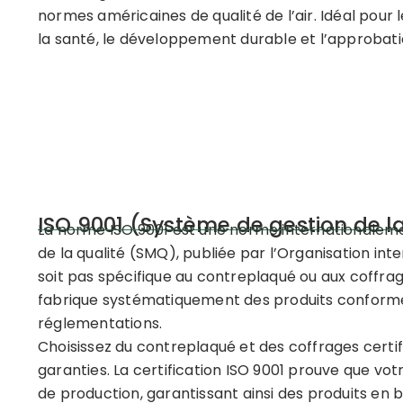
normes américaines de qualité de l’air. Idéal pour 
la santé, le développement durable et l’approbat
ISO 9001 (Système de gestion de la
La norme ISO 9001 est une norme internationale
de la qualité (SMQ), publiée par l’Organisation inte
soit pas spécifique au contreplaqué ou aux coffrage
fabrique systématiquement des produits conformes
réglementations.
Choisissez du contreplaqué et des coffrages certifi
garanties. La certification ISO 9001 prouve que vo
de production, garantissant ainsi des produits en 