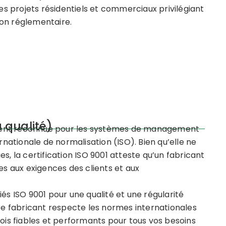
les projets résidentiels et commerciaux privilégiant
ion réglementaire.
 qualité)
ment reconnue pour les systèmes de management
rnationale de normalisation (ISO). Bien qu’elle ne
s, la certification ISO 9001 atteste qu’un fabricant
 aux exigences des clients et aux
és ISO 9001 pour une qualité et une régularité
tre fabricant respecte les normes internationales
bois fiables et performants pour tous vos besoins