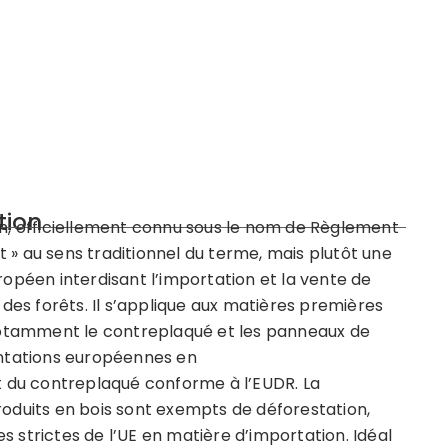
tion
ion, officiellement connu sous le nom de Règlement
cat » au sens traditionnel du terme, mais plutôt une
péen interdisant l’importation et la vente de
n des forêts. Il s’applique aux matières premières
, notamment le contreplaqué et les panneaux de
ntations européennes en
 du contreplaqué conforme à l’EUDR. La
roduits en bois sont exempts de déforestation,
s strictes de l’UE en matière d’importation. Idéal