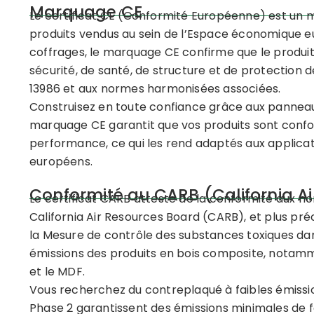
Marquage CE
Le certificat CE (Conformité Européenne) est un 
produits vendus au sein de l’Espace économique eu
coffrages, le marquage CE confirme que le produ
sécurité, de santé, de structure et de protectio
13986 et aux normes harmonisées associées.
Construisez en toute confiance grâce aux panneaux
marquage CE garantit que vos produits sont conf
performance, ce qui les rend adaptés aux applicat
européens.
Conformité au CARB (California A
Le certificat CARB atteste de la conformité aux n
California Air Resources Board (CARB), et plus pré
la Mesure de contrôle des substances toxiques dans
émissions des produits en bois composite, notamm
et le MDF.
Vous recherchez du contreplaqué à faibles émissi
Phase 2 garantissent des émissions minimales de 