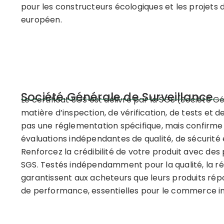
pour les constructeurs écologiques et les projets
européen.
Société Générale de Surveillance
Le certificat SGS est délivré par la SGS (Société G
matière d’inspection, de vérification, de tests et de
pas une réglementation spécifique, mais confirme
évaluations indépendantes de qualité, de sécurité
Renforcez la crédibilité de votre produit avec de
SGS. Testés indépendamment pour la qualité, la rési
garantissent aux acheteurs que leurs produits rép
de performance, essentielles pour le commerce int