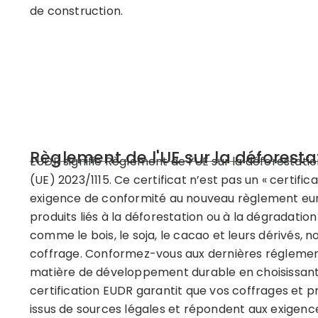
de construction.
Règlement de l'UE sur la déforesta
EUDR signifie Règlement de l’UE sur la déforestat
(UE) 2023/1115. Ce certificat n’est pas un « certifi
exigence de conformité au nouveau règlement euro
produits liés à la déforestation ou à la dégradatio
comme le bois, le soja, le cacao et leurs dérivés
coffrage. Conformez-vous aux dernières régleme
matière de développement durable en choisissant
certification EUDR garantit que vos coffrages et p
issus de sources légales et répondent aux exigence