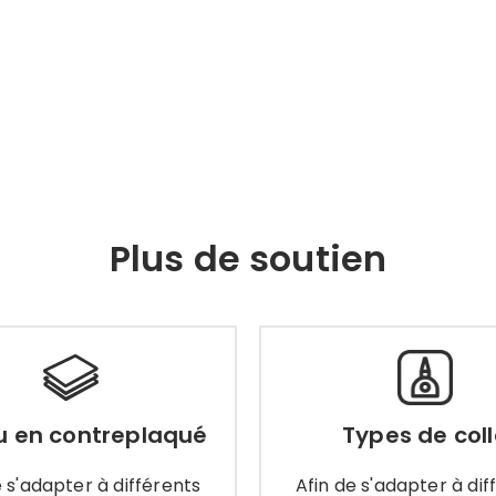
Plus de soutien
Types de coll
u en contreplaqué
Afin de s'adapter à diff
 en contreplaqué
Types de col
de s'adapter à différents
environnements et scén
ios de travail, nous vous
nous vous proposons
e s'adapter à différents
Afin de s'adapter à dif
posons les noyaux de