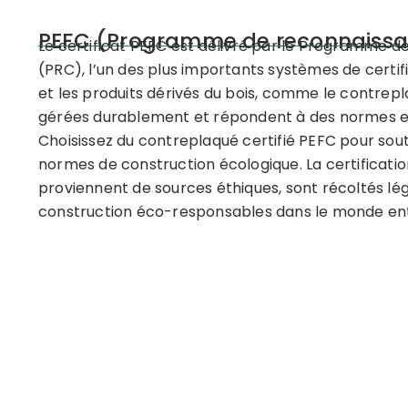
PEFC (Programme de reconnaissance
Le certificat PEFC est délivré par le Programme de
(PRC), l’un des plus importants systèmes de certifi
et les produits dérivés du bois, comme le contrepl
gérées durablement et répondent à des normes env
Choisissez du contreplaqué certifié PEFC pour sout
normes de construction écologique. La certificatio
proviennent de sources éthiques, sont récoltés lé
construction éco-responsables dans le monde ent