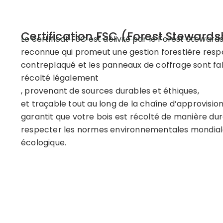
Certification FSC (Forest Stewards
Le certificat FSC est délivré par le Forest Stewar
reconnue qui promeut une gestion forestière respon
contreplaqué et les panneaux de coffrage sont fabr
récolté légalement
, provenant de sources durables et éthiques,
et traçable tout au long de la chaîne d’approvisi
garantit que votre bois est récolté de manière dur
respecter les normes environnementales mondiales
écologique.