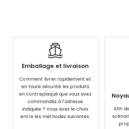
Emballage et livraison
Noya
Comment livrer rapidement et
Emballage et livraison
Afin 
en toute sécurité les produits
scénar
en contreplaqué que vous avez
Comment livrer rapidement et
pro
commandés à l'adresse
cont
en toute sécurité les produits
indiquée ? Vous avez le choix
en contreplaqué que vous avez
Noyau
entre les méthodes suivantes.
commandés à l'adresse
Afin d
indiquée ? Vous avez le choix
Ap
scénari
entre les méthodes suivantes.
Apprendre encore plus
prop