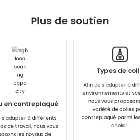
Plus de soutien
Types de coll
u en contreplaqué
Afin de s'adapter à diff
Types de col
de s'adapter à différents
environnements et scén
ios de travail, nous vous
nous vous proposons
Afin de s'adapter à dif
posons les noyaux de
variété de colles po
environnements et scé
replaqué suivants parmi
contreplaqué parmi lesq
lesquels choisir.
nous vous proposon
 en contreplaqué
choisir.
variété de colles p
contreplaqué parmi les
e s'adapter à différents
prendre encore plus
choisir.
os de travail, nous vous
Apprendre encore p
osons les noyaux de