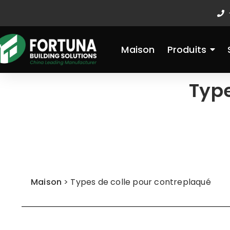
Aller
au
contenu
Maison
Produits
Type
Maison
>
Types de colle pour contreplaqué