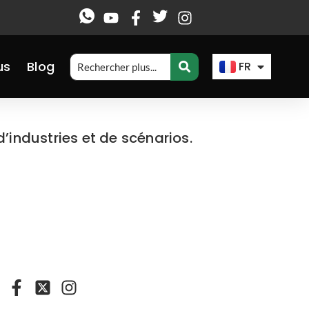
EN
ES
us
Blog
FR
AR
’industries et de scénarios.