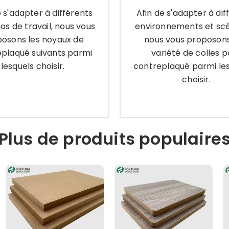
ios de travail, nous vous
nous vous proposons
e s'adapter à différents
Afin de s'adapter à dif
posons les noyaux de
variété de colles po
os de travail, nous vous
environnements et scé
replaqué suivants parmi
contreplaqué parmi lesq
lesquels choisir.
osons les noyaux de
nous vous proposon
choisir.
plaqué suivants parmi
variété de colles p
lesquels choisir.
contreplaqué parmi les
prendre encore plus
choisir.
Apprendre encore p
Plus de produits populaire