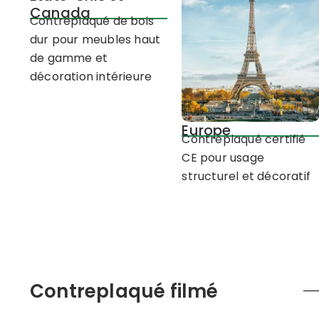
Canada
Contreplaqué de bois
dur pour meubles haut
de gamme et
décoration intérieure
Europe
Contreplaqué certifié
CE pour usage
structurel et décoratif
Contreplaqué filmé