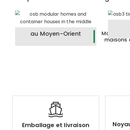
au Moyen-Orient
Maisons m
maisons 
Emballage et livraison
Noya
Comment livrer rapidement et
Noyau
Emballage et livraison
Afin 
en toute sécurité les produits