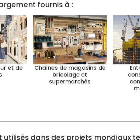
argement fournis à :
eur et de
Chaînes de magasins de
Ent
s
bricolage et
cons
supermarchés
con
m
tilisés dans des projets mondiaux tel