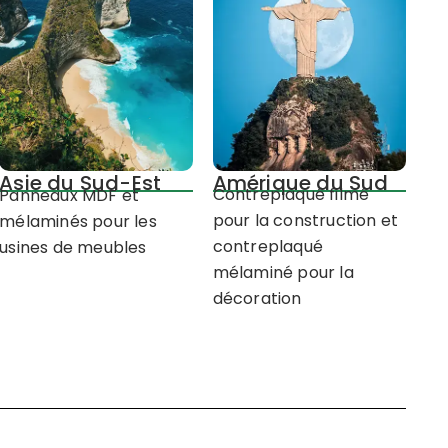
Amérique du Sud
Asie du Sud-Est
Contreplaqué filmé
Panneaux MDF et
pour la construction et
mélaminés pour les
contreplaqué
usines de meubles
mélaminé pour la
décoration