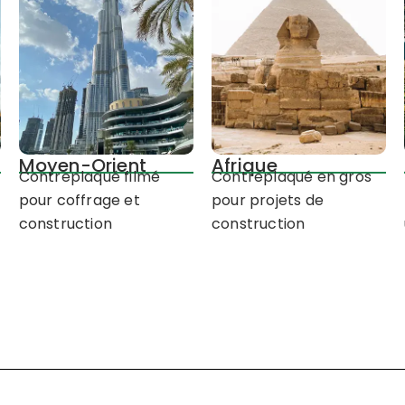
Moyen-Orient
Afrique
Contreplaqué filmé
Contreplaqué en gros
pour coffrage et
pour projets de
construction
construction