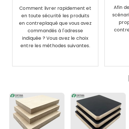
scénar
en contreplaqué que vous avez
Afin d
Comment livrer rapidement et
pro
commandés à l'adresse
scénari
cont
en toute sécurité les produits
indiquée ? Vous avez le choix
prop
en contreplaqué que vous avez
entre les méthodes suivantes.
contre
commandés à l'adresse
indiquée ? Vous avez le choix
Ap
entre les méthodes suivantes.
Apprendre encore plus