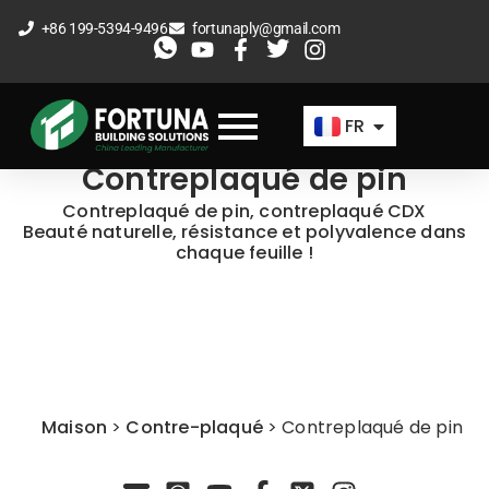
Aller
+86 199-5394-9496
fortunaply@gmail.com
au
EN
contenu
ES
FR
AR
Contreplaqué de pin
Contreplaqué de pin, contreplaqué CDX
Beauté naturelle, résistance et polyvalence dans
chaque feuille !
Maison
>
Contre-plaqué
>
Contreplaqué de pin