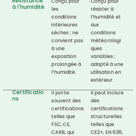
Résistance
Conçu pour
Conçu pour
à l'humidité
les
résister à
conditions
l’humidité et
intérieures
aux
sèches ; ne
conditions
convient pas
météorologi
à une
ques
exposition
variables ;
prolongée à
adapté à une
l’humidité.
utilisation en
extérieur.
Certificatio
Il porte
Il peut inclure
ns
souvent des
des
certifications
certifications
telles que
structurelles
FSC, CE,
telles que
CARB, qui
CE2+, EN 636,