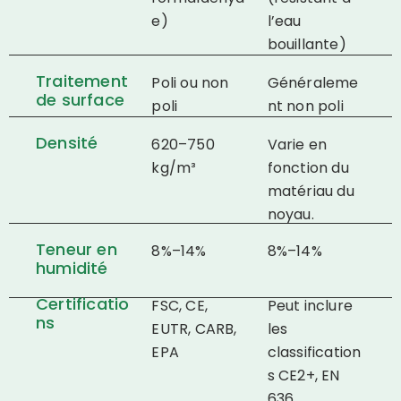
e)
l’eau
bouillante)
Traitement
Poli ou non
Généraleme
de surface
poli
nt non poli
Densité
620–750
Varie en
kg/m³
fonction du
matériau du
noyau.
Teneur en
8%–14%
8%–14%
humidité
Certificatio
FSC, CE,
Peut inclure
ns
EUTR, CARB,
les
EPA
classification
s CE2+, EN
636