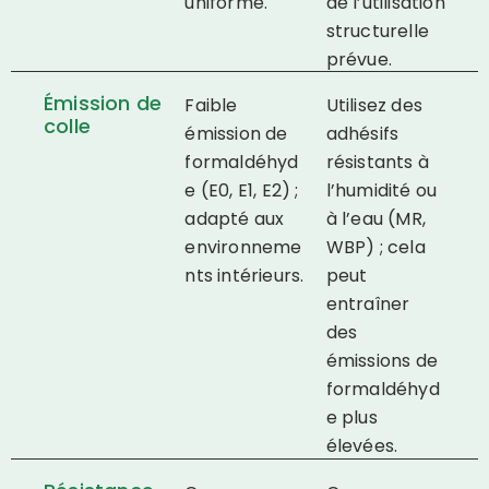
uniforme.
de l’utilisation
structurelle
prévue.
Émission de
Faible
Utilisez des
colle
émission de
adhésifs
formaldéhyd
résistants à
e (E0, E1, E2) ;
l’humidité ou
adapté aux
à l’eau (MR,
environneme
WBP) ; cela
nts intérieurs.
peut
entraîner
des
émissions de
formaldéhyd
e plus
élevées.