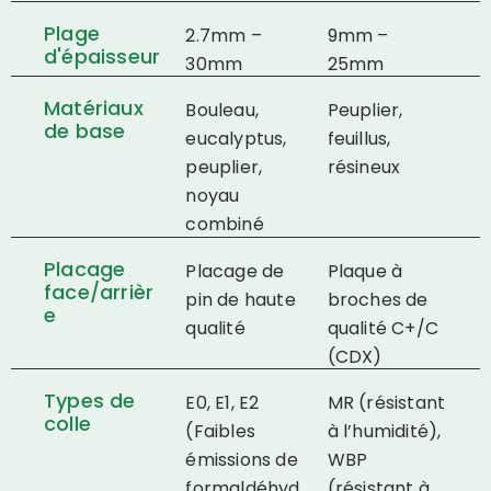
Plage
2.7mm –
9mm –
d'épaisseur
30mm
25mm
Matériaux
Bouleau,
Peuplier,
de base
eucalyptus,
feuillus,
peuplier,
résineux
noyau
combiné
Placage
Placage de
Plaque à
face/arrièr
pin de haute
broches de
e
qualité
qualité C+/C
(CDX)
Types de
E0, E1, E2
MR (résistant
colle
(Faibles
à l’humidité),
émissions de
WBP
formaldéhyd
(résistant à