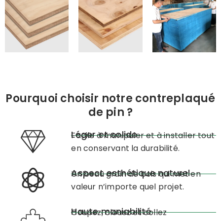
Pourquoi choisir notre contreplaqué
de pin ?
Léger et solide
Facile à manipuler et à installer tout
en conservant la durabilité.
Aspect esthétique naturel
Un beau grain de bois qui met en
valeur n’importe quel projet.
Haute maniabilité
Coupez, clouez et collez