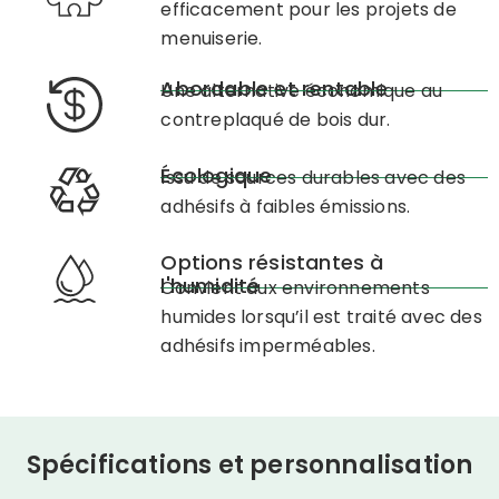
efficacement pour les projets de
menuiserie.
Abordable et rentable
Une alternative économique au
contreplaqué de bois dur.
Écologique
Issu de sources durables avec des
adhésifs à faibles émissions.
Options résistantes à
l'humidité
Convient aux environnements
humides lorsqu’il est traité avec des
adhésifs imperméables.
Spécifications et personnalisation