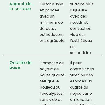
Aspect de
Surface lisse
Surface plus
la surface
et poncée
rugueuse
avec un
avec des
minimum de
nœuds et
défauts ;
des taches
esthétiquem
visibles ;
ent agréable.
l’esthétique
est
secondaire.
Qualité de
Composé de
Il peut
base
noyaux de
contenir des
haute qualité
vides ou des
tels que le
espaces ; la
bouleau ou
qualité du
l’eucalyptus ;
noyau varie
sans vide et
en fonction