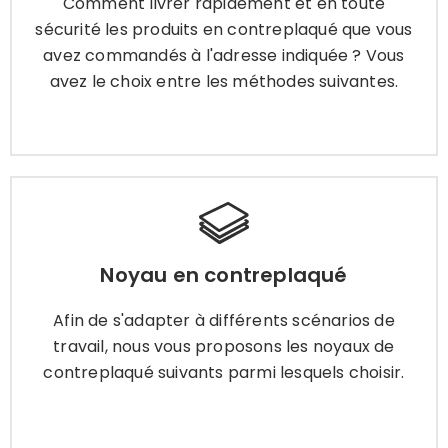
Comment livrer rapidement et en toute
avez le choix entre les méthodes suivantes.
sécurité les produits en contreplaqué que vous
avez commandés à l'adresse indiquée ? Vous
avez le choix entre les méthodes suivantes.
Apprendre encore plus
Noyau en contreplaqué
Noyau en contreplaqué
Afin de s'adapter à différents scénarios de
travail, nous vous proposons les noyaux de
Afin de s'adapter à différents scénarios de
contreplaqué suivants parmi lesquels choisir.
travail, nous vous proposons les noyaux de
contreplaqué suivants parmi lesquels choisir.
Apprendre encore plus