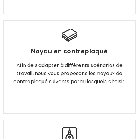
Noyau en contreplaqué
Noyau en contreplaqué
Afin de s'adapter à différents scénarios de
travail, nous vous proposons les noyaux de
Afin de s'adapter à différents scénarios de
contreplaqué suivants parmi lesquels choisir.
travail, nous vous proposons les noyaux de
contreplaqué suivants parmi lesquels choisir.
Apprendre encore plus
Types de colle