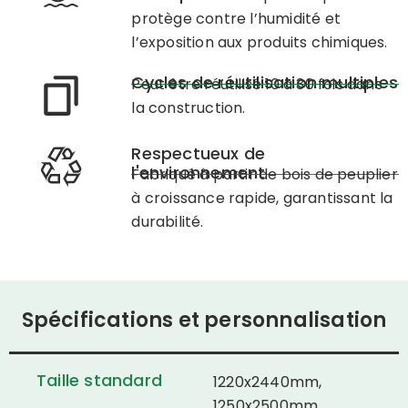
protège contre l’humidité et
l’exposition aux produits chimiques.
Cycles de réutilisation multiples
Peut être réutilisé 10 à 30 fois dans
la construction.
Respectueux de
l'environnement
Fabriqué à partir de bois de peuplier
à croissance rapide, garantissant la
durabilité.
Spécifications et personnalisation
Taille standard
1220x2440mm,
1250x2500mm,