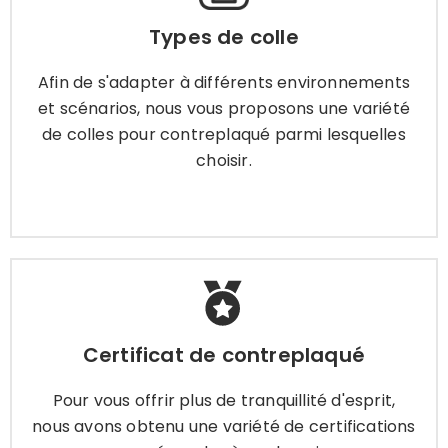
Afin de s'adapter à différents environnements
Types de colle
et scénarios, nous vous proposons une variété
de colles pour contreplaqué parmi lesquelles
Afin de s'adapter à différents environnements
choisir.
et scénarios, nous vous proposons une variété
de colles pour contreplaqué parmi lesquelles
choisir.
Apprendre encore plus
Certificat de contreplaqué
Certificat de contreplaqué
Pour vous offrir plus de tranquillité d'esprit, nous
avons obtenu une variété de certifications pour
Pour vous offrir plus de tranquillité d'esprit,
répondre à vos besoins.
nous avons obtenu une variété de certifications