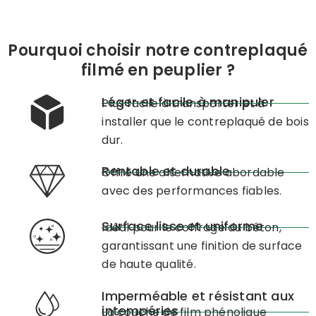
Pourquoi choisir notre contreplaqué
filmé en peuplier ?
Léger et facile à manipuler
Plus facile à transporter et à
installer que le contreplaqué de bois
dur.
Rentable et durable
Offre une alternative abordable
avec des performances fiables.
Surface lisse et uniforme
Idéal pour le coffrage du béton,
garantissant une finition de surface
de haute qualité.
Imperméable et résistant aux
intempéries
La couche de film phénolique