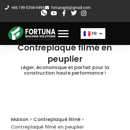
Aller
+86 199-5394-9496
fortunaply@gmail.com
au
EN
contenu
ES
FR
AR
Contreplaqué filmé en
peuplier
Léger, économique et parfait pour la
construction haute performance !
Maison
>
Contreplaqué filmé
>
Contreplaqué filmé en peuplier