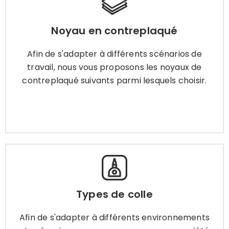
Noyau en contreplaqué
Noyau en contreplaqué
Afin de s'adapter à différents scénarios de
travail, nous vous proposons les noyaux de
Afin de s'adapter à différents scénarios de
contreplaqué suivants parmi lesquels choisir.
travail, nous vous proposons les noyaux de
contreplaqué suivants parmi lesquels choisir.
Apprendre encore plus
Types de colle
Afin de s'adapter à différents environnements
Types de colle
et scénarios, nous vous proposons une variété
de colles pour contreplaqué parmi lesquelles
Afin de s'adapter à différents environnements
choisir.