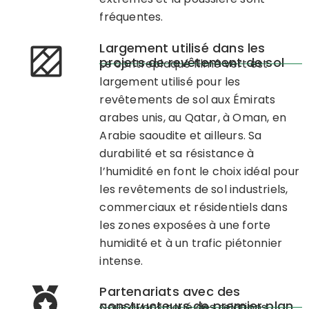
fréquentes.
Largement utilisé dans les
projets de revêtement de sol
Le contreplaqué filmé vert
est
largement utilisé pour les
revêtements de sol aux Émirats
arabes unis, au Qatar, à Oman, en
Arabie saoudite et ailleurs. Sa
durabilité et sa résistance à
l’humidité en font le choix idéal pour
les revêtements de sol industriels,
commerciaux et résidentiels dans
les zones exposées à une forte
humidité et à un trafic piétonnier
intense.
Partenariats avec des
constructeurs de premier plan
Nous avons noué des relations