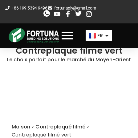
Aller
+86 199-5394-9496
fortunaply@gmail.com
au
EN
contenu
ES
FR
AR
Contreplaqué filmé vert
Le choix parfait pour le marché du Moyen-Orient
Maison
>
Contreplaqué filmé
>
Contreplaqué filmé vert