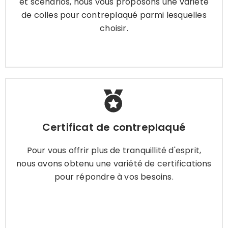
et scénarios, nous vous proposons une variété
de colles pour contreplaqué parmi lesquelles
choisir.
Apprendre encore plus
Certificat de contreplaqué
Certificat de contreplaqué
Pour vous offrir plus de tranquillité d'esprit, nous
avons obtenu une variété de certifications pour
Pour vous offrir plus de tranquillité d'esprit,
répondre à vos besoins.
nous avons obtenu une variété de certifications
pour répondre à vos besoins.
Apprendre encore plus