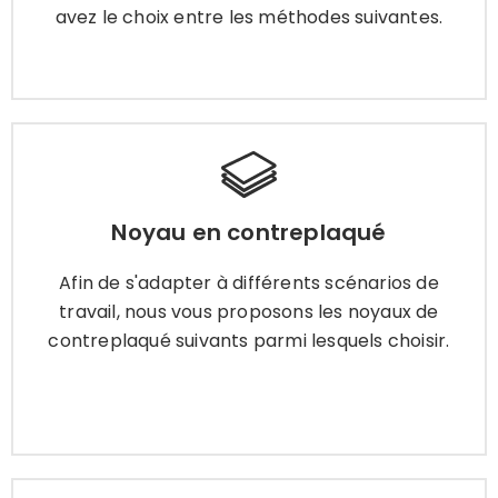
avez le choix entre les méthodes suivantes.
Apprendre encore plus
Noyau en contreplaqué
Noyau en contreplaqué
Afin de s'adapter à différents scénarios de
travail, nous vous proposons les noyaux de
Afin de s'adapter à différents scénarios de
contreplaqué suivants parmi lesquels choisir.
travail, nous vous proposons les noyaux de
contreplaqué suivants parmi lesquels choisir.
Apprendre encore plus