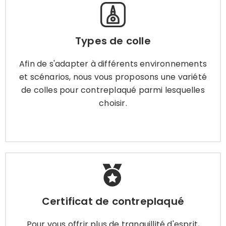
Types de colle
Afin de s'adapter à différents environnements
Types de colle
et scénarios, nous vous proposons une variété
de colles pour contreplaqué parmi lesquelles
Afin de s'adapter à différents environnements
choisir.
et scénarios, nous vous proposons une variété
de colles pour contreplaqué parmi lesquelles
choisir.
Apprendre encore plus
Certificat de contreplaqué
Certificat de contreplaqué
Pour vous offrir plus de tranquillité d'esprit, nous
avons obtenu une variété de certifications pour
Pour vous offrir plus de tranquillité d'esprit,