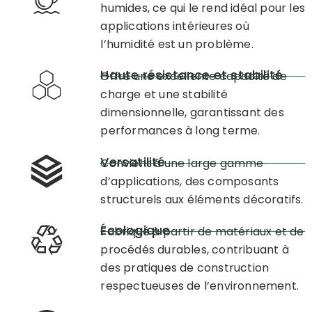
humides, ce qui le rend idéal pour les
applications intérieures où
l’humidité est un problème.
Haute résistance et stabilité
Offre une excellente capacité de
charge et une stabilité
dimensionnelle, garantissant des
performances à long terme.
Versatilité
Convient à une large gamme
d’applications, des composants
structurels aux éléments décoratifs.
Écologique
Fabriqué à partir de matériaux et de
procédés durables, contribuant à
des pratiques de construction
respectueuses de l’environnement.