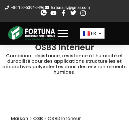
Aller
+86 199-5394-9496
fortunaply@gmail.com
au
EN
contenu
ES
FR
AR
OSB3 Intérieur
Combinant résistance, résistance à l'humidité et
durabilité pour des applications structurelles et
décoratives polyvalentes dans des environnements
humides.
Maison
>
OSB
>
OSB3 Intérieur