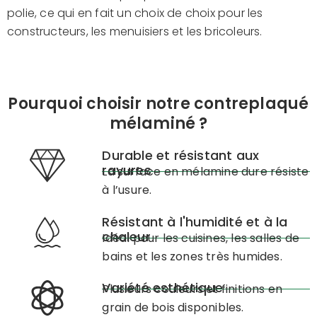
polie, ce qui en fait un choix de choix pour les
constructeurs, les menuisiers et les bricoleurs.
Pourquoi choisir notre contreplaqué
mélaminé ?
Durable et résistant aux
rayures
La surface en mélamine dure résiste
à l’usure.
Résistant à l'humidité et à la
chaleur
Idéal pour les cuisines, les salles de
bains et les zones très humides.
Variété esthétique
Plusieurs couleurs et finitions en
grain de bois disponibles.