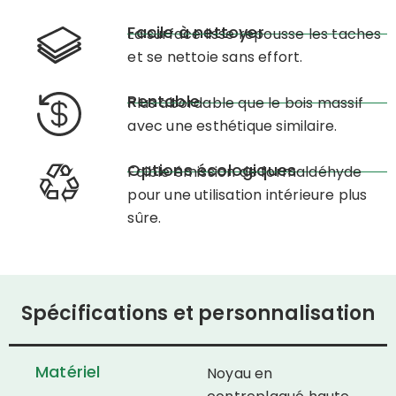
Facile à nettoyer
La surface lisse repousse les taches
et se nettoie sans effort.
Rentable
Plus abordable que le bois massif
avec une esthétique similaire.
Options écologiques
Faible émission de formaldéhyde
pour une utilisation intérieure plus
sûre.
Spécifications et personnalisation
Matériel
Noyau en