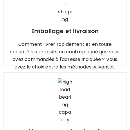
Comment livrer rapidement et en toute
sécurité les produits en contreplaqué que vous
avez commandés à l'adresse indiquée ? Vous
avez le choix entre les méthodes suivantes.
Emballage et livraison
Comment livrer rapidement et en toute
Apprendre encore plus
sécurité les produits en contreplaqué que vous
avez commandés à l'adresse indiquée ? Vous
avez le choix entre les méthodes suivantes.
Noyau en contreplaqué
Afin de s'adapter à différents scénarios de
travail, nous vous proposons les noyaux de
contreplaqué suivants parmi lesquels choisir.