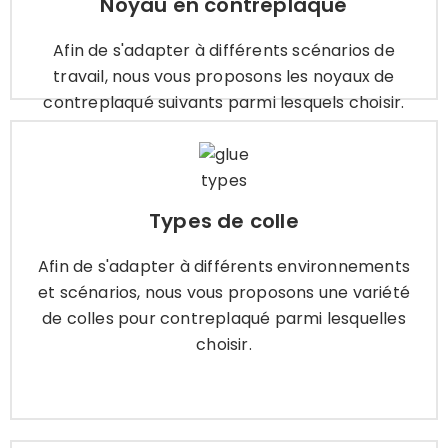
Noyau en contreplaqué
Apprendre encore plus
Afin de s'adapter à différents scénarios de
travail, nous vous proposons les noyaux de
contreplaqué suivants parmi lesquels choisir.
Types de colle
Afin de s'adapter à différents environnements
Types de colle
et scénarios, nous vous proposons une variété
de colles pour contreplaqué parmi lesquelles
Afin de s'adapter à différents environnements
choisir.
et scénarios, nous vous proposons une variété
de colles pour contreplaqué parmi lesquelles
choisir.
Apprendre encore plus