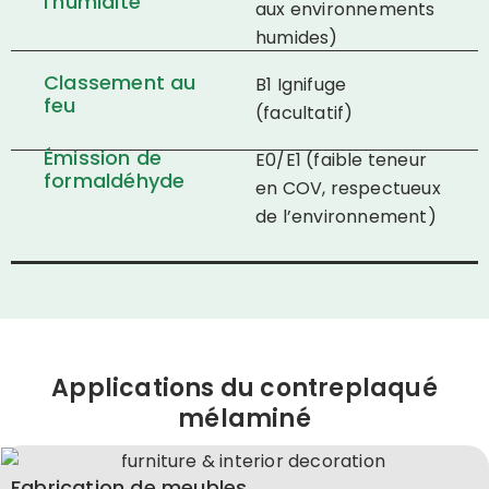
l'humidité
aux environnements
humides)
Classement au
B1 Ignifuge
feu
(facultatif)
Émission de
E0/E1 (faible teneur
formaldéhyde
en COV, respectueux
de l’environnement)
Applications du contreplaqué
mélaminé
Fabrication de meubles